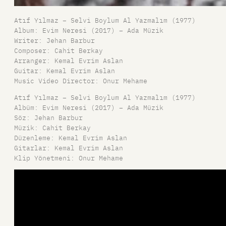
Atıf Yılmaz – Selvi Boylum Al Yazmalım (1977)
Album: Evim Neresi (2017) – Ada Müzik
Writer: Jehan Barbur
Composer: Cahit Berkay
Arranger: Kemal Evrim Aslan
Guitar: Kemal Evrim Aslan
Music Video Director: Onur Mehame
Atıf Yılmaz – Selvi Boylum Al Yazmalım (1977)
Albüm: Evim Neresi (2017) – Ada Müzik
Söz: Jehan Barbur
Müzik: Cahit Berkay
Düzenleme: Kemal Evrim Aslan
Gitarlar: Kemal Evrim Aslan
Klip Yönetmeni: Onur Mehame