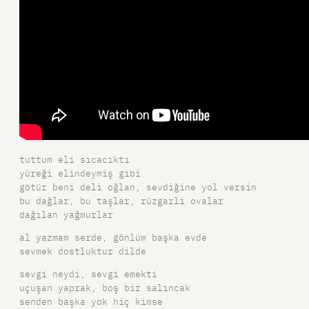
tuttum eli sıcacıktı
yüreği elindeymiş gibi
götür beni deli oğlan, sevdiğine yol versin
bu dağlar, bu taşlar, rüzgarlı ovalar
dağılan yağmurlar
al yazmam serde, gönlüm başka evde
sevmek dostluktur dilde
sevgi neydi, sevgi emekti
uçuşan yaprak, boş bir salıncak
senden başka yok hiç kimse