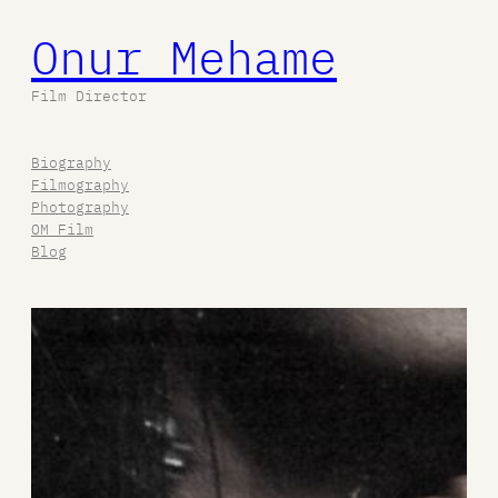
Onur Mehame
İçeriğe
geç
Film Director
Biography
Filmography
Photography
OM Film
Blog