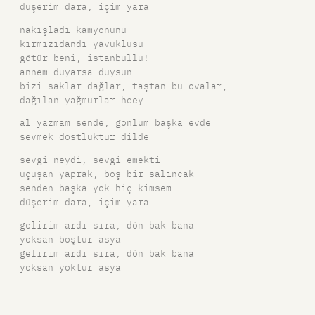
düşerim dara, içim yara
nakışladı kamyonunu
kırmızıdandı yavuklusu
götür beni, istanbullu!
annem duyarsa duysun
bizi saklar dağlar, taştan bu ovalar,
dağılan yağmurlar heey
al yazmam sende, gönlüm başka evde
sevmek dostluktur dilde
sevgi neydi, sevgi emekti
uçuşan yaprak, boş bir salıncak
senden başka yok hiç kimsem
düşerim dara, içim yara
gelirim ardı sıra, dön bak bana
yoksan boştur asya
gelirim ardı sıra, dön bak bana
yoksan yoktur asya